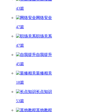
43篇
网络安全
47篇
职场关系
47篇
自我提升
45篇
装修相关
18篇
长点知识
53篇
其他教程