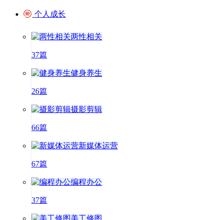
个人成长
两性相关
37篇
健身养生
26篇
摄影剪辑
66篇
新媒体运营
67篇
编程办公
37篇
美工修图