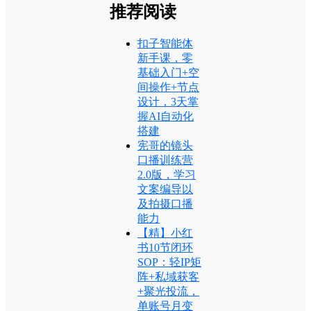
推荐阅读
扣子智能体
新手课，零
基础入门+空
间操作+节点
设计，3天掌
握AI自动化
搭建
宪哥的镜头
口播训练营
2.0版，学习
文案编导以
及拍摄口播
能力
【精】小红
书10节闭环
SOP：轻IP矩
阵+私域获客
+聚光投流，
单账号月变