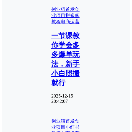
创业猫首发
创
业项目
拼多多
教程
电商运营
一节课教
你学会多
多爆单玩
法，新手
小白照搬
就行
2025-12-15
20:42:07
创业猫首发
创
业项目
小红书