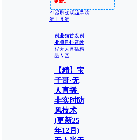
更新。
AI漫剧
变现流
导演
流
工具流
创业猫首发
创
业项目
抖音教
程
无人直播
精
品专区
【精】宝
子哥·无
人直播-
非实时防
风技术
(更新25
年12月)