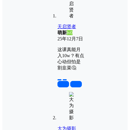
天启贤者
萌新
lv0
25年12月7日
这课真能月
入10w？有点
心动但怕是
割韭菜🤔
置顶
回复
大为摄影