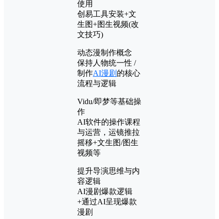
使用
创易工具安装+文
生图+图生视频(改
文技巧)
动态漫制作概念
保持人物统一性 /
制作
AI漫剧
的核心
流程与逻辑
Vidu/即梦等基础操
作
AI软件的操作课程
与运营，运镜推拉
摇移+文生图/图生
视频等
提升导演思维与内
容逻辑
AI漫剧爆款逻辑
+通过AI呈现爆款
漫剧