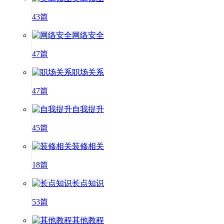
43篇
网络安全
47篇
职场关系
47篇
自我提升
45篇
装修相关
18篇
长点知识
53篇
其他教程