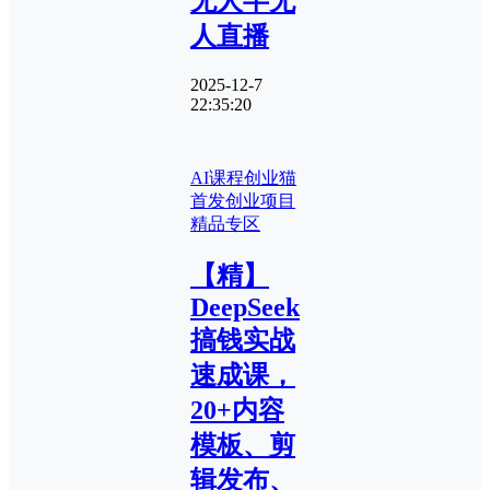
无人半无
人直播
2025-12-7
22:35:20
AI课程
创业猫
首发
创业项目
精品专区
【精】
DeepSeek
搞钱实战
速成课，
20+内容
模板、剪
辑发布、