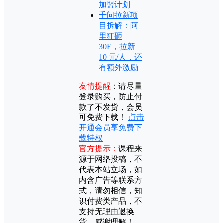
加盟计划
千问拉新项
目拆解：阿
里狂砸
30E，拉新
10 元/人，还
有额外激励
友情提醒
：
请尽量
登录购买，防止付
款了不发货，会员
可免费下载！
点击
开通会员享免费下
载特权
官方提示：
课程来
源于网络投稿，不
代表本站立场，如
内含广告等联系方
式，请勿相信，知
识付费类产品，不
支持无理由退换
货，感谢理解！