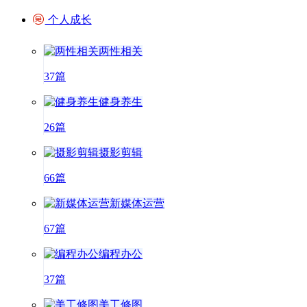
个人成长
两性相关
37篇
健身养生
26篇
摄影剪辑
66篇
新媒体运营
67篇
编程办公
37篇
美工修图