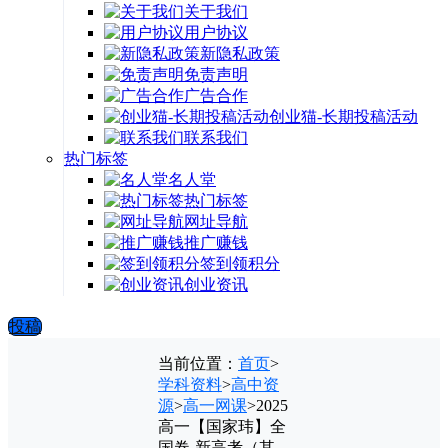
关于我们
用户协议
新隐私政策
免责声明
广告合作
创业猫-长期投稿活动
联系我们
热门标签
名人堂
热门标签
网址导航
推广赚钱
签到领积分
创业资讯
投稿
当前位置：
首页
>
学科资料
>
高中资
源
>
高一网课
>
2025
高一【国家玮】全
国卷-新高考（其