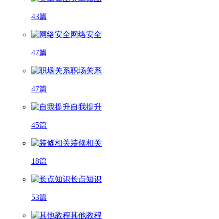
43篇
网络安全
47篇
职场关系
47篇
自我提升
45篇
装修相关
18篇
长点知识
53篇
其他教程