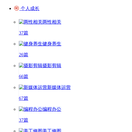
个人成长
两性相关
37篇
健身养生
26篇
摄影剪辑
66篇
新媒体运营
67篇
编程办公
37篇
美工修图