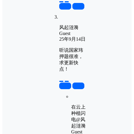
置顶
回复
风起涟漪
Guest
25年9月14日
听说国家玮
押题很准，
求更新快
点！
置顶
回复
在云上
种植闪
电
@
风
起涟漪
Guest