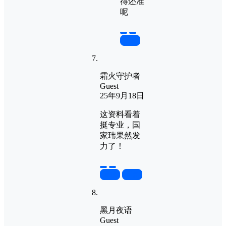
得还准
呢
回复
霜火守护者
Guest
25年9月18日
这资料看着
挺专业，国
家玮果然发
力了！
置顶
回复
黑月夜语
Guest