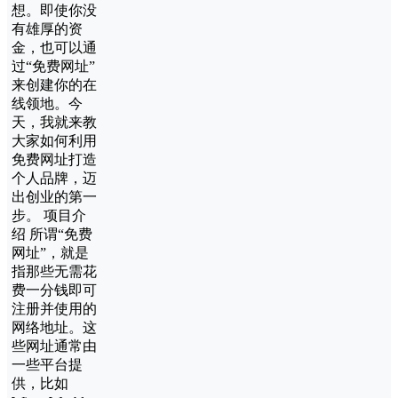
想。即使你没
有雄厚的资
金，也可以通
过“免费网址”
来创建你的在
线领地。今
天，我就来教
大家如何利用
免费网址打造
个人品牌，迈
出创业的第一
步。 项目介
绍 所谓“免费
网址”，就是
指那些无需花
费一分钱即可
注册并使用的
网络地址。这
些网址通常由
一些平台提
供，比如